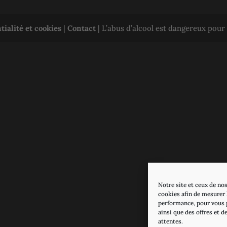
tialité et cookies
|
Contact
| L’abus d’alcool est dangereux pou
Notre site et ceux de nos
cookies afin de mesurer l
performance, pour vous 
ainsi que des offres et d
attentes.