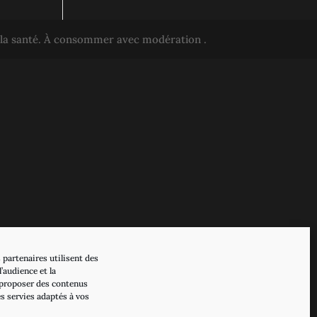
r la santé. À consommer avec modération .
 partenaires utilisent des
’audience et la
proposer des contenus
es servies adaptés à vos