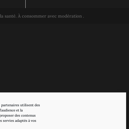
r la santé. À consommer avec modération .
 partenaires utilisent des
’audience et la
proposer des contenus
es servies adaptés à vos