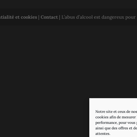
tialité et cookies
|
Contact
| L’abus d’alcool est dangereux pou
Notre site et ceux de nos
cookies afin de mesurer l
performance, pour vous 
ainsi que des offres et d
attentes.