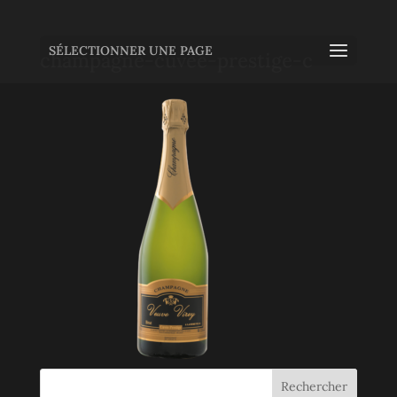
SÉLECTIONNER UNE PAGE
champagne-cuvee-prestige-c