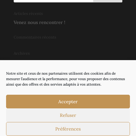
Articles récents
Venez nous rencontrer !
Commentaires récents
Archives
novembre 2018
Notre site et ceux de nos partenaires utilisent des cookies afin de
Catégories
mesurer l’audience et la performance, pour vous proposer des contenus
ainsi que des offres et des servies adaptés à vos attentes.
Actualités
Événements
Accepter
Refuser
©
Groupe écho
|
Mentions légales |
Préférences
Confidentialité et cookies
|
Contact
| L’abus