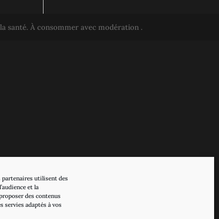
r la santé. À consommer avec modération .
 partenaires utilisent des
’audience et la
proposer des contenus
es servies adaptés à vos