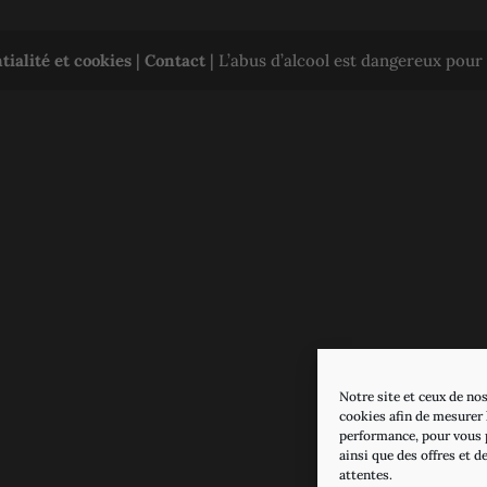
tialité et cookies
|
Contact
| L’abus d’alcool est dangereux pou
Notre site et ceux de nos
cookies afin de mesurer l
performance, pour vous 
ainsi que des offres et d
attentes.