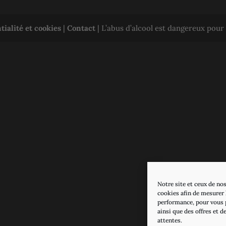
tialité et cookies
|
Contact
| L’abus d’alcool est dangereux pou
Notre site et ceux de nos
cookies afin de mesurer l
performance, pour vous 
ainsi que des offres et d
attentes.