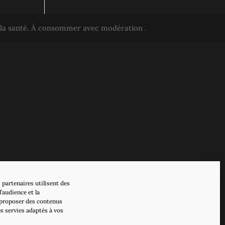
r la santé. À consommer avec modération .
 partenaires utilisent des
’audience et la
proposer des contenus
es servies adaptés à vos