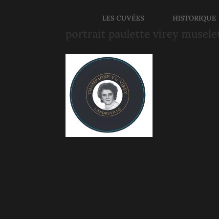
LES CUVÉES
HISTORIQUE
portrait paulette virey musele