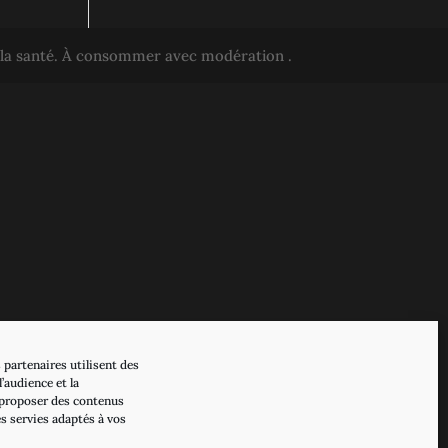
r la santé. À consommer avec modération .
 partenaires utilisent des
’audience et la
proposer des contenus
es servies adaptés à vos