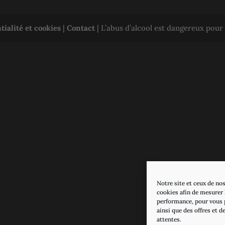
tialité et cookies
|
Contact
| L’abus d’alcool est dangereux pou
Notre site et ceux de nos
cookies afin de mesurer l
performance, pour vous 
ainsi que des offres et d
attentes.