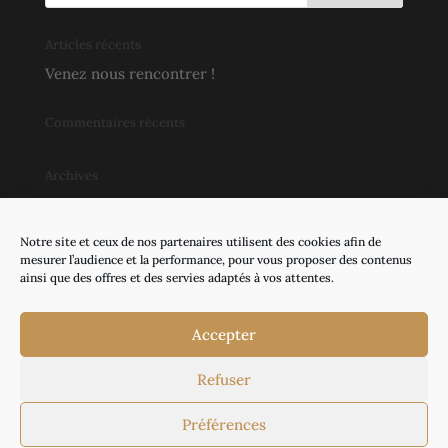
Articles récents
Venez nous rencontrer !
Commentaires récents
Archives
novembre 2018
Notre site et ceux de nos partenaires utilisent des cookies afin de
Catégories
mesurer l’audience et la performance, pour vous proposer des contenus
ainsi que des offres et des servies adaptés à vos attentes.
Actualités
Événements
Accepter
Refuser
©
Groupe écho
|
Mentions légales |
Préférences
Confidentialité et cookies
|
Contact
| L’abus