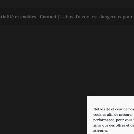
tialité et cookies
|
Contact
| L’abus d’alcool est dangereux pou
Notre site et ceux de nos
cookies afin de mesurer l
performance, pour vous 
ainsi que des offres et d
attentes.