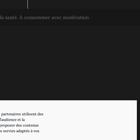
r la santé. À consommer avec modération .
 partenaires utilisent des
’audience et la
proposer des contenus
es servies adaptés à vos